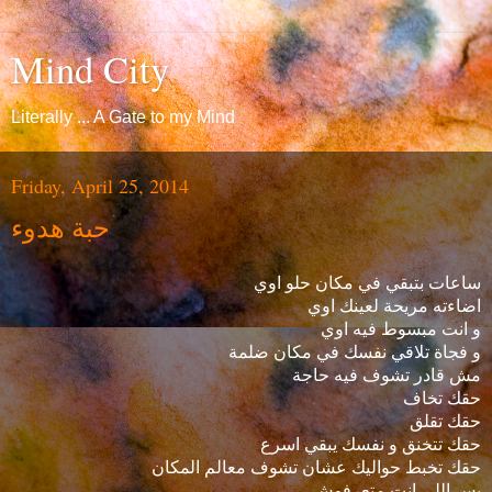
Mind City
Literally ... A Gate to my Mind
Friday, April 25, 2014
حبة هدوء
ساعات بتبقي في مكان حلو اوي
اضاءته مريحة لعينك اوي
و انت مبسوط فيه اوي
و فجاة تلاقي نفسك في مكان ضلمة
مش قادر تشوف فيه حاجة
حقك تخاف
حقك تقلق
حقك تتخنق و نفسك يبقي اسرع
حقك تخبط حواليك عشان تشوف معالم المكان
بس اللي انت متعرفوش