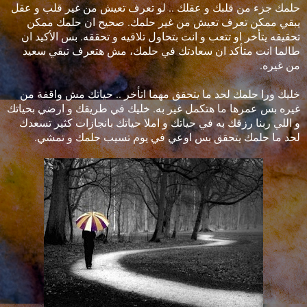
حلمك جزء من قلبك و عقلك .. لو تعرف تعيش من غير قلب و عقل
يبقي ممكن تعرف تعيش من غير حلمك. صحيح ان حلمك ممكن
تحقيقه يتأخر او تتعب و انت بتحاول تلاقيه و تحققه. بس الأكيد ان
طالما انت متأكد ان سعادتك في حلمك، مش هتعرف تبقي سعيد
من غيره.
خليك ورا حلمك لحد ما يتحقق مهما اتأخر .. حياتك مش واقفة من
غيره بس عمرها ما هتكمل غير به. خليك في طريقك و ارضي بحياتك
و اللي ربنا رزقك به في حياتك و املا حياتك بانجازات كثير تسعدك
لحد ما حلمك يتحقق بس اوعي في يوم تسيب حلمك و تمشي.