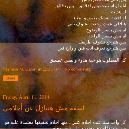
انك لو استنيت بس لدقائق .. بس دقائق
لو هديت
لو اخدت نفسك بعمق و ببطء
هتلاقي عينك رجعت تشوف تاني
اه مش بنفس الوضوح
اه مش بنفس الراحة
بس هترجع تشوف طريقك
بس هترجع تعرف انت فين و رايح فين
كل المطلوب هو حبة هدوء و نفس عميييق
Yasmine M. Gaber
at
11:16 PM
No comments:
Share
Friday, April 11, 2014
اسفة مش هتنازل عن أحلامي
كل واحد مننا عنده احلام كثير .. منها احلام تحقيقها معتمدة عليه هو
بس و منها احلام معتمدة علي ناس معاه.