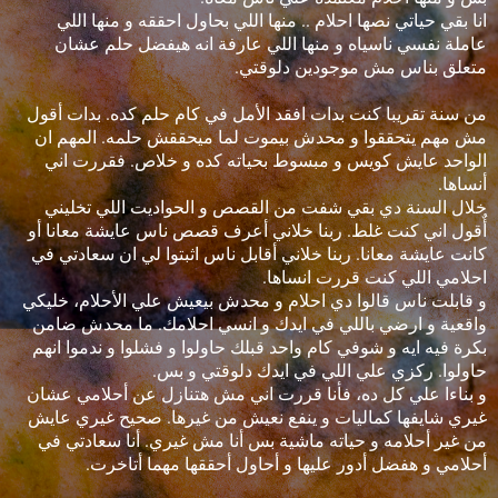
انا بقي حياتي نصها احلام .. منها اللي بحاول احققه و منها اللي
عاملة نفسي ناسياه و منها اللي عارفة انه هيفضل حلم عشان
متعلق بناس مش موجودين دلوقتي.
من سنة تقريبا كنت بدات افقد الأمل في كام حلم كده. بدات أقول
مش مهم يتحققوا و محدش بيموت لما ميحققش حلمه. المهم ان
الواحد عايش كويس و مبسوط بحياته كده و خلاص. فقررت اني
أنساها.
خلال السنة دي بقي شفت من القصص و الحواديت اللي تخليني
أٌقول اني كنت غلط. ربنا خلاني أعرف قصص ناس عايشة معانا أو
كانت عايشة معانا. ربنا خلاني أقابل ناس اثبتوا لي ان سعادتي في
احلامي اللي كنت قررت انساها.
و قابلت ناس قالوا دي احلام و محدش بيعيش علي الأحلام، خليكي
واقعية و ارضي باللي في ايدك و انسي احلامك. ما محدش ضامن
بكرة فيه ايه و شوفي كام واحد قبلك حاولوا و فشلوا و ندموا انهم
حاولوا. ركزي علي اللي في ايدك دلوقتي و بس.
و بناءا علي كل ده، فأنا قررت اني مش هتنازل عن أحلامي عشان
غيري شايفها كماليات و ينفع نعيش من غيرها. صحيح غيري عايش
من غير أحلامه و حياته ماشية بس أنا مش غيري. أنا سعادتي في
أحلامي و هفضل أدور عليها و أحاول أحققها مهما أتاخرت.