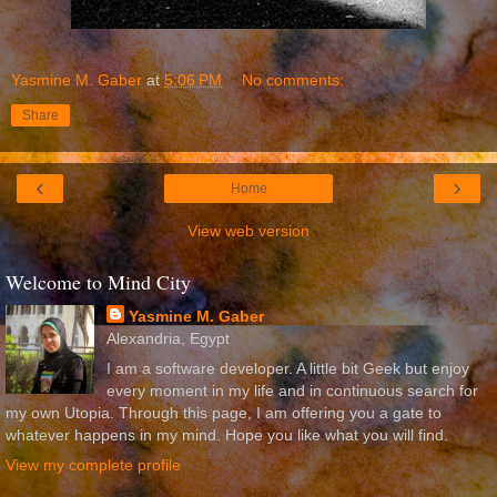
Yasmine M. Gaber
at
5:06 PM
No comments:
Share
‹
›
Home
View web version
Welcome to Mind City
Yasmine M. Gaber
Alexandria, Egypt
I am a software developer. A little bit Geek but enjoy
every moment in my life and in continuous search for
my own Utopia. Through this page, I am offering you a gate to
whatever happens in my mind. Hope you like what you will find.
View my complete profile